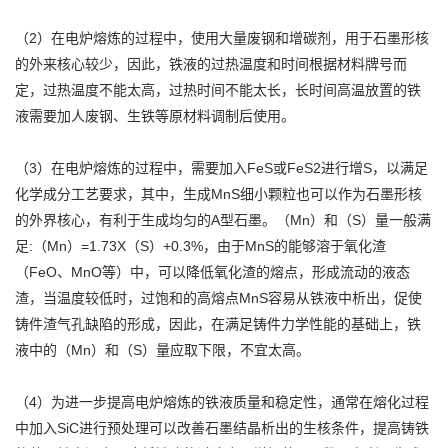
（2）在电炉熔炼的过程中，使用大量废钢和增碳剂，用于石墨形核
的外来核心较少，因此，铁液的过热温度和时间根据材料牌号而
定，过热温度不能太高，过热时间不能太长，长时间高温放置的铁
液需要加人废钢、生铁等原材料调制后使用。
（3）在电炉熔炼的过程中，需要加入FeS或FeS2进行增S，以满足
化学成分工艺要求，其中，生成MnS细小颗粒也可以作为石墨形核
的外界核心，有利于生成均匀的A型石墨。（Mn）和（S）量一般满
足:（Mn）=1.73X（S）+0.3%，由于MnS的能够溶于氧化渣
（FeO、MnO等）中，可以降低氧化渣的熔点，形成流动的液态
渣，当温度较低时，过饱和的高熔点MnS容易从铁液中析出，促使
铸件渣气孔缺陷的形成，因此，在满足铸件力学性能的基础上，铁
液中的（Mn）和（S）量应取下限，不宜太高。
（4）为进一步提高电炉熔炼的铁液质量和稳定性，通常在熔化过程
中加入SiC进行预处理可以改善石墨结晶析出的生核条件，提高铸铁