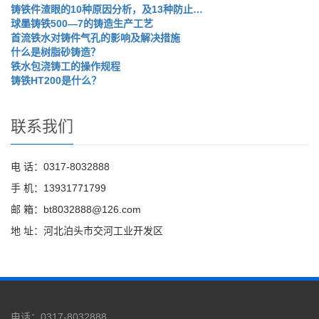
铸铁件渣眼的10种原因分析，及13种防止…
球墨铸铁500—7的铸造生产工艺
首流铁水对铸件气孔的影响及解决措施
什么是树脂砂铸造？
铁水包浇铸工的操作规程
铸铁HT200是什么？
联系我们
电 话：0317-8032888
手 机：13931771799
邮 箱：bt8032888@126.com
地 址：河北泊头市交河工业开发区
电话：0317-8032888