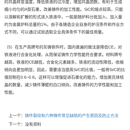
的共晶转变温度，降低铁液的过冷度，増加共晶团数，有利于生成
细小均匀的A型石墨，改善铸件的加工性能。SiC的熔点较高，只能
以溶解和扩散的形式进入铁液中，一般是随炉料分批加入、加入量
约为金属炉料总量的1%，由于各铸造企业自身的炉况条件和作业方
式不同，可以通过试验选取企业具体条件下的最佳用量。
（5）在生产高牌号的灰铸铁件时，国内普遍的做法是降低CE，对
铁液进行合金化处理，从而保证铸件力学性能符合要求。材料牌号
越高，铁液的CE越低，合金化元素越多，铁液的流动性降低，收缩
倾向会更加明显，因此，需要适当提高Si/C的比值，一般将Si/C的比
值控制在0.6~0.8。这样可以增强促进石墨化的能力，增加奥氏体枝
晶的数量，减少铸件薄壁的白口倾向，改善铸件的力学性能和加工
性能。
上一个：
铸件裂纹和六种铸件常见缺陷的产生原因及防止方法
下一个：没有资料