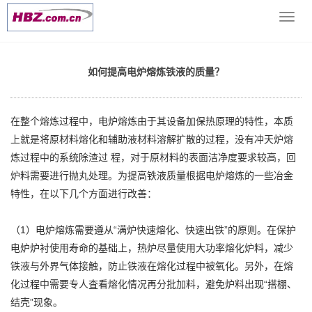
当前位置：
网站首页
>> >
铸造技术支持
>> 如何提高电炉熔炼铁
导
液的质量？
航
菜
单
如何提高电炉熔炼铁液的质量？
在整个熔炼过程中，电炉熔炼由于其设备加保热原理的特性，本质
上就是将原材料熔化和辅助液材料溶解扩散的过程，没有冲天炉熔
炼过程中的系统除渣过 程，对于原材料的表面洁净度要求较高，回
炉料需要进行抛丸处理。为提高铁液质量根据电炉熔炼的一些冶金
特性，在以下几个方面进行改善：
（1）电炉熔炼需要遵从“满炉快速熔化、快速出铁”的原则。在保护
电炉炉衬使用寿命的基础上，热炉尽量使用大功率熔化炉料，减少
铁液与外界气体接触，防止铁液在熔化过程中被氧化。另外，在熔
化过程中需要专人査看熔化情况再分批加料，避免炉料出现“搭棚、
结壳”现象。