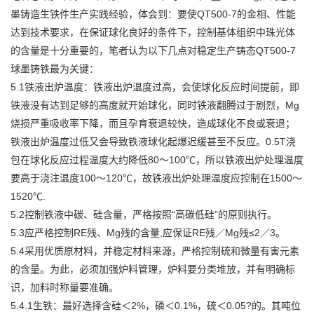
墨铸造生铁件生产实践经验，体会到：要使QT500-7的金相、性能
达到技术要求，在保证球化良好的条件下，控制基体组织中珠光体
的含量是十分重要的，笔者认为以下几点对稳定生产铸态QT500-7
球墨铸铁最为关键：
5.1铁液出炉温度：铁液出炉温度过高，会使球化反应时间提前，即
铁液没有达到足够的高度就开始球化，同时铁液翻腾过于剧烈，Mg
烧损严重吸收率下降，而且孕育衰退较快，造成球化不良或衰退；
铁液出炉温度过低又会导致铁液球化起爆迟缓甚至不反应。0.5T浇
包在球化反应过程温度大约降低80～100℃，所以铁液出炉处理温度
要高于浇注温度100～120℃，故铁液出炉处理温度应控制在1500～
1520℃.
5.2控制铁液中碳、硅含量，严格按照“高碳低硅”的原则执行。
5.3应严格控制RE残、Mg残的含量,应保证RE残／Mg残≤2／3。
5.4采用优质原材料，并稳定材料来源，严格控制硫和微量有害元素
的含量。为此，必须加强炉料管理，炉料要分类堆放，并有明确标
识，加料时称量要准确。
5.4.1生铁：最好选择含硅＜2%，磷＜0.1%，硫＜0.05?的。其吨位