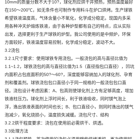
10mm的质量分数不大于10?，球化剂应烘干并预热，预热温度最好
在150～200℃，如无条件也可制作专用料斗在炉口烘烤。生产球铁
希望铁液温度高，气体含量小不氧化，化学成分稳定。现国内多采
用各种冲天炉熔炼铁液，由于各种炉型都有自己的特点，应从实际
出发，选择更利于生产球铁的炉型。我公司使用的是中频炉，环保
方面较好，铁液温度容易控制，化学成分稳定，波动不大。
3.2浇包
3.2.1尺寸要求：使用球铁专用浇包。一般浇包的高与直径比值为
1.1~1.2，球铁浇包的高与直径比值为1.5（直径指包口直径），凹坑
内面积占包底面积的50?～60?，深度能够容纳加入的球化剂、孕育
剂和覆盖剂。球铁浇包包口直径小于同一规格的一般浇包包口直
径。浇包设计考虑因素：A、包高则使球化剂上方有足够高度，增加
铁液柱压力。球化剂上浮时间长，利于铁液吸收，同时镁气泡上
浮，逸出铁液表面的时间也长；B、包口直径小，则同时逸出的镁气
泡减少，氧化烧损小，温度损失减缓。浇包尺寸、结构
3.2.2烘干程度要求：浇包在使用前必需烘干、烘透。
3.3处理方法