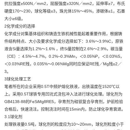
抗拉强度≥500N／mm2，屈服强度≥320N／mm2，延伸率≥7，布氏
硬度170～230，球化等级≤3，珠光体15%～45%，渗碳体≤1，石墨
大小≥6级。
2化学成分的选择
化学成分对集基体组织和铸造生铁机械性能起着重要作用，根据铸
件结构特点、大小及要求化学成分选择如下：3.6%～3.9%C，原铁
液含Si量选择为1.2%～1.6% ，终Si量控制在2.6%～2.9%，碳当量
（CE）：4.5%～4.7%，0.2%~0.3%Mn，＜0.05%P，＜0.03%S，
＜0.03%RE残，0.035%～0.06%Mg同时应保证RE残／Mg残≤2／
3。
3球化处理工艺
笔者所在的企业采用0.5T中频炉熔化铁液，出铁温度在1520℃以
上。采用0.5T球铁专用凹坑式浇包冲入法进行球化处理。球化剂为
GB4138-88的FeSiMg8RE5，孕育剂为硅钡复合孕育剂，炉前检验
合格后，快速浇注。控制浇注时间在15min内，防止球化孕育衰退。
3.1球化剂
处理铁液量0.5吨，球化剂的粒度应为10～20mm，球化剂粒度小于