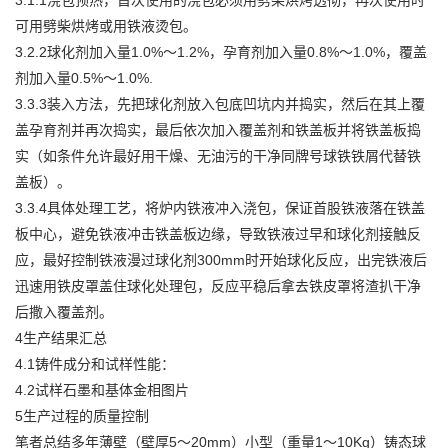
3.1.1浇包预热，首次使用的浇包必须用劈柴烘烤透彻，再次使用时
可用劈柴烘烤或用铁液烫包。
3.2.2球化剂加入量1.0%～1.2%，孕育剂加入量0.8%～1.0%，覆盖
剂加入量0.5%～1.0%.
3.3.3装入方法，先把球化剂放入包底凹坑内并捣实，然后在其上覆
盖孕育剂并再次捣实，最后依次加入覆盖剂和铁盖板并将铁盖板捣
实（如条件允许最好用干燥、无油污的干净同牌号球铁铁屑代替铁
盖板）。
3.3.4具体处理工艺，将炉内铁液冲入浇包，保证首股铁液落在铁盖
板中心，避免铁液冲击铁盖板边缘，导致铁液过早和球化剂接触反
应，最好控制铁液漫过球化剂300mm时开始球化反应，出完铁液后
迅速用铁皮罩盖住球化处理包，反应平稳后拿去铁皮罩将渣扒干净
后撒入覆盖剂。
4生产结果汇总
4.1铸件成分和试样性能：
4.2试样石墨和基体金相图片
5生产过程的质量控制
笔者总结多年薄壁（壁厚5～20mm）小型（重量1～10Kg）铸态球