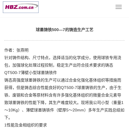
当前位置：
网站首页
>> >
铸造技术支持
>> 球墨铸铁500—7的铸
导
造生产工艺
航
菜
单
球墨铸铁500—7的铸造生产工艺
作者：张燕明
针对铸件结构、尺寸特点，选择适当的化学成分，使用球铁专用浇
包，加强球化处理过程控制，稳定生产出符合技术要求的铸态
QT500-7薄壁小型球墨铸铁件
铸态高强度球墨铸铁的生产可以通过合金化强化基体组织等措施而
获得，但是铸态综合性能良好的QT500-7球墨铸铁的生产，由于生
铁、废钢和合金等原材料含有许多强化基体组织的微量合金元素导
致球墨铸铁的性能下降，其生产难度较大。现将我公司小型（重量1
～10Kg）、薄壁球墨铸铁件（壁厚5～20mm）多年生产实践总结如
下。
1性能及金相组织的要求