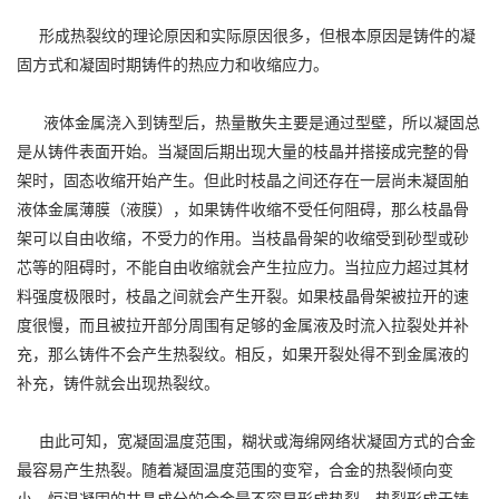
形成热裂纹的理论原因和实际原因很多，但根本原因是铸件的凝
固方式和凝固时期铸件的热应力和收缩应力。
液体金属浇入到铸型后，热量散失主要是通过型壁，所以凝固总
是从铸件表面开始。当凝固后期出现大量的枝晶并搭接成完整的骨
架时，固态收缩开始产生。但此时枝晶之间还存在一层尚未凝固舶
液体金属薄膜（液膜），如果铸件收缩不受任何阻碍，那么枝晶骨
架可以自由收缩，不受力的作用。当枝晶骨架的收缩受到砂型或砂
芯等的阻碍时，不能自由收缩就会产生拉应力。当拉应力超过其材
料强度极限时，枝晶之间就会产生开裂。如果枝晶骨架被拉开的速
度很慢，而且被拉开部分周围有足够的金属液及时流入拉裂处并补
充，那么铸件不会产生热裂纹。相反，如果开裂处得不到金属液的
补充，铸件就会出现热裂纹。
由此可知，宽凝固温度范围，糊状或海绵网络状凝固方式的合金
最容易产生热裂。随着凝固温度范围的变窄，合金的热裂倾向变