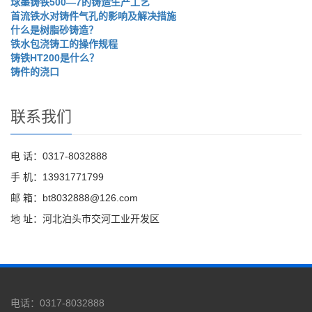
球墨铸铁500—7的铸造生产工艺
首流铁水对铸件气孔的影响及解决措施
什么是树脂砂铸造？
铁水包浇铸工的操作规程
铸铁HT200是什么？
铸件的浇口
联系我们
电 话：0317-8032888
手 机：13931771799
邮 箱：bt8032888@126.com
地 址：河北泊头市交河工业开发区
电话：0317-8032888