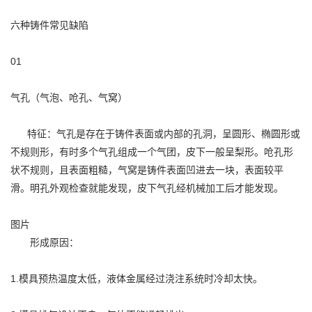
六种铸件常见缺陷
01
气孔（气泡、呛孔、气窝）
特征：气孔是存在于铸件表面或内部的孔洞，呈圆形、椭圆形或
不规则形，有时多个气孔组成一个气团，皮下一般呈梨形。呛孔形
状不规则，且表面粗糙，气窝是铸件表面凹进去一块，表面较平
滑。明孔外观检查就能发现，皮下气孔经机械加工后才能发现。
图片
形成原因：
1.模具预热温度太低，液体金属经过浇注系统时冷却太快。