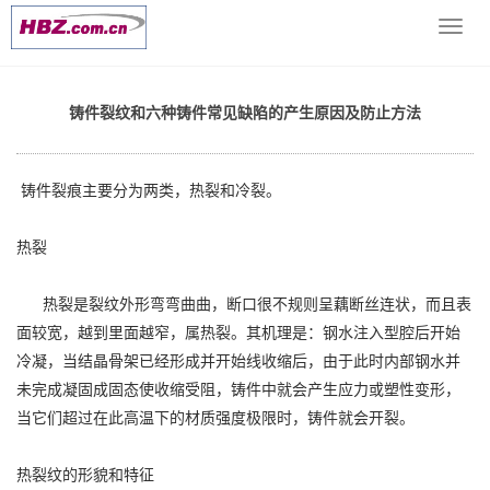
当前位置：
网站首页
>> >
铸造技术支持
>> 铸件裂纹和六种铸件
导
常见缺陷的产生原因及防止方法
航
菜
单
铸件裂纹和六种铸件常见缺陷的产生原因及防止方法
铸件裂痕主要分为两类，热裂和冷裂。
热裂
热裂是裂纹外形弯弯曲曲，断口很不规则呈藕断丝连状，而且表
面较宽，越到里面越窄，属热裂。其机理是：钢水注入型腔后开始
冷凝，当结晶骨架已经形成并开始线收缩后，由于此时内部钢水并
未完成凝固成固态使收缩受阻，铸件中就会产生应力或塑性变形，
当它们超过在此高温下的材质强度极限时，铸件就会开裂。
热裂纹的形貌和特征