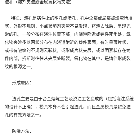
渣孔（熔剂夹渣或金属氧化物夹渣）
特征：渣孔是铸件上的明孔或暗孔，孔中全部或局部被熔渣所填
塞，外形不规则，小点状熔剂夹渣不易发现，将渣去除后，呈现光
滑的孔，一般分布在浇注位置下部，内浇道附近或铸件死角处，氧
化物夹渣多以网状分布在内浇道附近的铸件表面，有时呈薄片状，
或带有皱纹的不规则云彩状，或形成片状夹层，或以团絮状存在铸
件内部，折断时往往从夹层处断裂，氧化物在其中，是铸件形成裂
纹的根源之一。
形成原因：
渣孔主要是由于合金熔炼工艺及浇注工艺造成的（包括浇注系统
的设计不正确），模具本身不会引起渣孔，而且金属模具是避免渣
孔的有效方法之一。
防治方法：