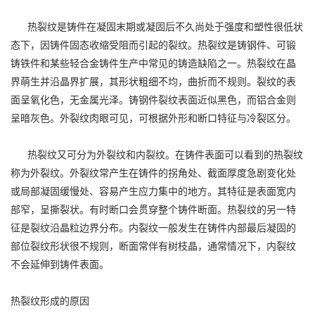
热裂纹是铸件在凝固末期或凝固后不久尚处于强度和塑性很低状
态下，因铸件固态收缩受阻而引起的裂纹。热裂纹是铸钢件、可锻
铸铁件和某些轻合金铸件生产中常见的铸造缺陷之一。热裂纹在晶
界萌生并沿晶界扩展，其形状粗细不均，曲折而不规则。裂纹的表
面呈氧化色，无金属光泽。铸钢件裂纹表面近似黑色，而铝合金则
呈暗灰色。外裂纹肉眼可见，可根据外形和断口特征与冷裂区分。
热裂纹又可分为外裂纹和内裂纹。在铸件表面可以看到的热裂纹
称为外裂纹。外裂纹常产生在铸件的拐角处、截面厚度急剧变化处
或局部凝固缓慢处、容易产生应力集中的地方。其特征是表面宽内
部窄，呈撕裂状。有时断口会贯穿整个铸件断面。热裂纹的另一特
征是裂纹沿晶粒边界分布。内裂纹一般发生在铸件内部最后凝固的
部位裂纹形状很不规则，断面常伴有树枝晶，通常情况下，内裂纹
不会延伸到铸件表面。
热裂纹形成的原因