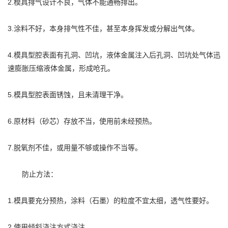
2.模具排气设计不良，气体不能通畅排出。
3.涂料不好，本身排气性不佳，甚至本身挥发或分解出气体。
4.模具型腔表面有孔洞、凹坑，液体金属注入后孔洞、凹坑处气体迅
速膨胀压缩液体金属，形成呛孔。
5.模具型腔表面锈蚀，且未清理干净。
6.原材料（砂芯）存放不当，使用前未经预热。
7.脱氧剂不佳，或用量不够或操作不当等。
防止方法：
1.模具要充分预热，涂料（石墨）的粒度不宜太细，透气性要好。
2.使用倾斜浇注方式浇注。