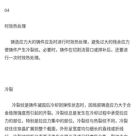
04
时效热处理
铸造应力大的铸件应及时进行时效热处理，避免过大的残余应力
使铸件产生冷裂纹。必要时，铸件在切割浇冒口或焊补后，还要进
行一次时效热处理。
冷裂
冷裂纹是铸件凝固后冷却到弹性状态时，因局部铸造应力大于合
金极限强度而引起的开裂。冷裂纹总是发生在冷却过程中承受拉应
力的部位，特别是拉应力集中的部位。冷裂纹与热裂纹不同，冷裂
纹往往穿晶扩展到整个截面，外形呈宽度均匀细长的直线或折线