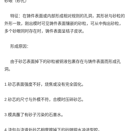
砂眼（砂孔）
特征：在铸件表面或内部形成相对规则的孔洞，其形状与砂粒的
外形一致，刚出模时可见铸件表面镶嵌的砂粒，可从中掏出砂粒，
多个砂眼同时存在时，铸件表面呈桔子皮状。
形成原因：
由于砂芯表面掉下的砂粒被铜液包裹存在与铸件表面而形成孔
洞。
1.砂芯表面强度不好，烧焦或没有完全固化。
2.砂芯的尺寸与外模不符，合模时压碎砂芯。
3.模具蘸了有砂子污染的石墨水。
4.浇包与浇道处砂芯相摩擦掉下的砂随铜水冲进型腔。