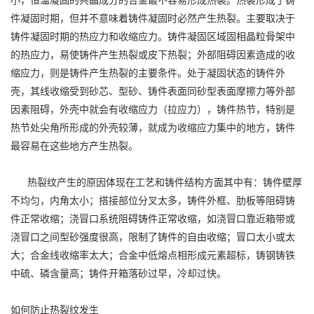
小，恒温凝固的共晶成分的合金最不容易形成热裂。热裂形成于铸
件凝固时期，但并不意味着铸件凝固时必然产生热裂。主要取决于
铸件凝固时期的热应力和收缩应力。铸件凝固区域固相晶粒骨架中
的热应力，易使铸件产生热裂或皮下热裂；外部阻碍因素造成的收
缩应力，则是铸件产生热裂的主要条件。处于凝固状态的铸件外
壳，其线收缩受到砂芯、型砂、铸件表面同砂型表面摩擦力等外部
因素阻碍，外壳中就会有收缩应力（拉应力），铸件热节，特别是
热节处尖角所形成的外壳较薄，就成为收缩应力集中的地方，铸件
最容易在这些地方产生热裂。
热裂纹产生的原因体现在工艺和铸件结构方面其中有：铸件壁厚
不均匀，内角太小；搭接部位分叉太多，铸件外框、肋板等阻碍铸
件正常收缩；浇冒口系统阻碍铸件正常收缩，如浇冒口靠近箱带或
浇冒口之间型砂强度很高，限制了铸件的自由收缩；冒口太小或太
大；合金线收缩率太大；合金中低熔点相形成元素超标，铸钢铸铁
中硫、磷含量高；铸件开箱落砂过早，冷却过快。
如何防止热裂纹发生