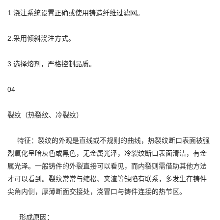
1.浇注系统设置正确或使用铸造纤维过滤网。
2.采用倾斜浇注方式。
3.选择熔剂，严格控制品质。
04
裂纹（热裂纹、冷裂纹）
特征：裂纹的外观是直线或不规则的曲线，热裂纹断口表面被强
烈氧化呈暗灰色或黑色，无金属光泽，冷裂纹断口表面清洁，有金
属光泽。一般铸件的外裂直接可以看见，而内裂则需借助其他方法
才可以看到。裂纹常常与缩松、夹渣等缺陷有联系，多发生在铸件
尖角内侧，厚薄断面交接处，浇冒口与铸件连接的热节区。
形成原因：