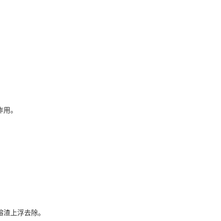
作用。
熔渣上浮去除。