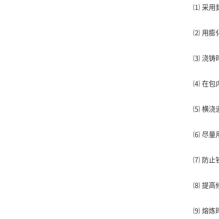
⑴ 采
⑵ 用
⑶ 浇
⑷ 在
⑸ 横
⑹ 尽量
⑺ 防
⑻ 提
⑼ 熔