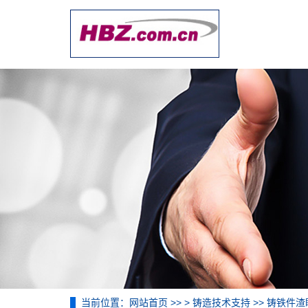
当前位置：
网站首页
>> >
铸造技术支持
>> 铸铁件