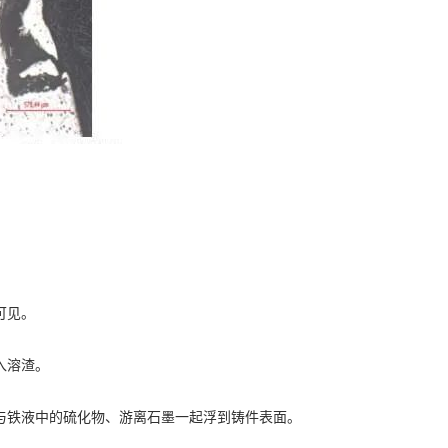
可见。
入溶渣。
与铁液中的硫化物、游离石墨一起浮到铸件表面。