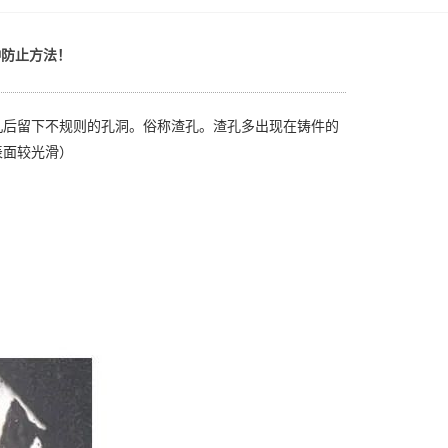
种防止方法！
丸后留下不规则的孔洞。俗称渣孔。渣孔多出现在铸件的
表面较光滑）