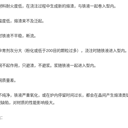
包材料耐火度低，在浇注过程中生成新的熔渣，与铁液一起卷入型内。
温度低，熔渣来不及泛起。
时铁液不平稳，断流。
孕育剂灰分大（粉化或低于200目的颗粒过多），浇注时随铁液进入型内
渣网不起作用，只避渣，不避浆。浆随铁液一起进入型内。
网质量差。
料不纯净，铁液严重氧化，或在炉内停留时间过长，都会在晶间产生熔渣类
观缺陷，对材质的性能影响极大。
法：