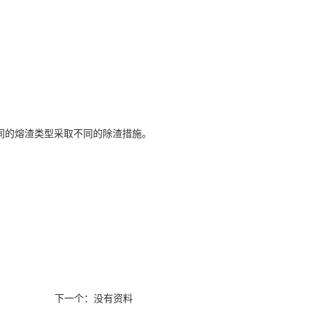
同的熔渣类型采取不同的除渣措施。
下一个：没有资料