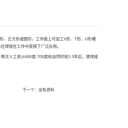
形、正方形或圆形，工作面上可加工V形、T形、U形槽
此在焊接在工作中获得了广泛应用。
两次人工退火600度-700度和自然时效2-3年后，使焊接
下一个：没有资料