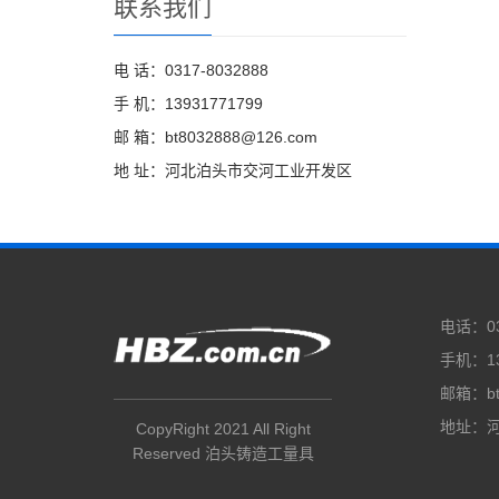
联系我们
电 话：0317-8032888
手 机：13931771799
邮 箱：bt8032888@126.com
地 址：河北泊头市交河工业开发区
电话：03
手机：13
邮箱：bt
地址：
CopyRight 2021 All Right
Reserved
泊头铸造工量具