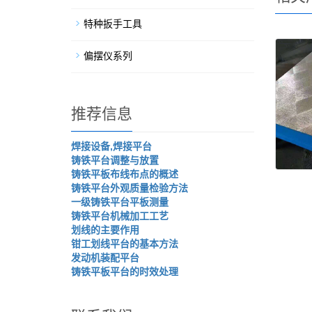
特种扳手工具
偏摆仪系列
推荐信息
焊接设备,焊接平台
铸铁平台调整与放置
铸铁平板布线布点的概述
铸铁平台外观质量检验方法
一级铸铁平台平板测量
铸铁平台机械加工工艺
划线的主要作用
钳工划线平台的基本方法
发动机装配平台
铸铁平板平台的时效处理