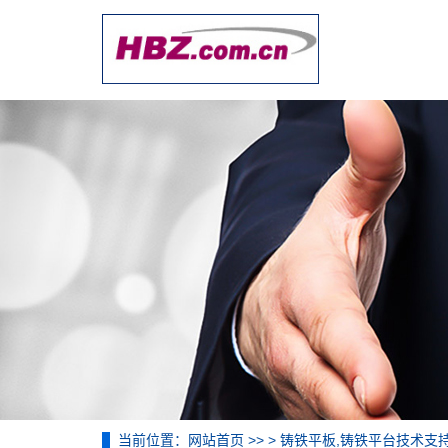
当前位置：
网站首页
>> >
铸铁平板,铸铁平台技术支