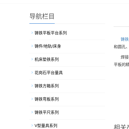
导航栏目
铸铁平板平台系列
铸铁
铸件/地轨/床身
和圆孔
焊接平板
机床垫铁系列
平板的
花岗石平台量具
铸铁方箱系列
铸铁弯板系列
铸铁平尺系列
V型量具系列
相关