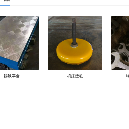
铸铁平台
机床垫铁