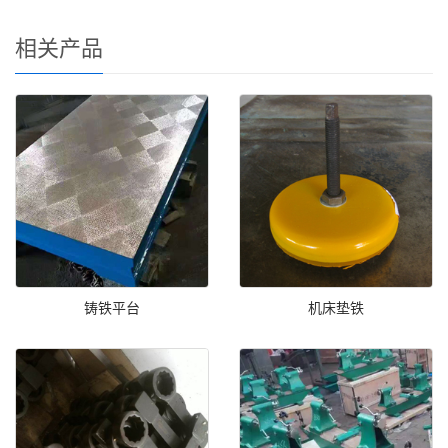
相关产品
铸铁平台
机床垫铁