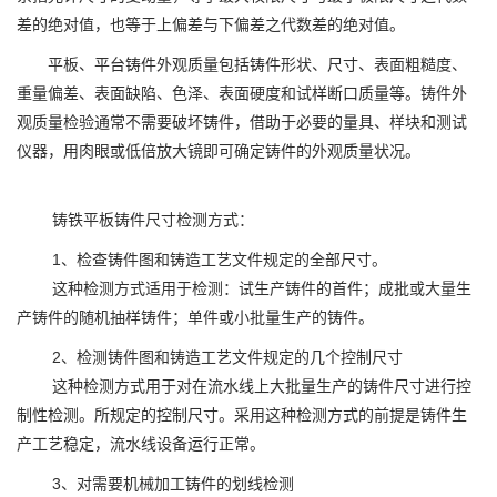
差的绝对值，也等于上偏差与下偏差之代数差的绝对值。
平板、平台铸件外观质量包括铸件形状、尺寸、表面粗糙度、
重量偏差、表面缺陷、色泽、表面硬度和试样断口质量等。铸件外
观质量检验通常不需要破坏铸件，借助于必要的量具、样块和测试
仪器，用肉眼或低倍放大镜即可确定铸件的外观质量状况。
铸铁平板铸件尺寸检测方式：
1、检查铸件图和铸造工艺文件规定的全部尺寸。
这种检测方式适用于检测：试生产铸件的首件；成批或大量生
产铸件的随机抽样铸件；单件或小批量生产的铸件。
2、检测铸件图和铸造工艺文件规定的几个控制尺寸
这种检测方式用于对在流水线上大批量生产的铸件尺寸进行控
制性检测。所规定的控制尺寸。采用这种检测方式的前提是铸件生
产工艺稳定，流水线设备运行正常。
3、对需要机械加工铸件的划线检测