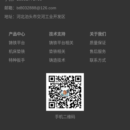
邮箱：bt8032888@126.com
地址：河北泊头市交河工业开发区
产品中心
技术支持
关于我们
铸铁平台
铸铁平台相关
质量保证
机床垫铁
垫铁相关
售后服务
特种扳手
铸造技术
联系方式
手机二维码