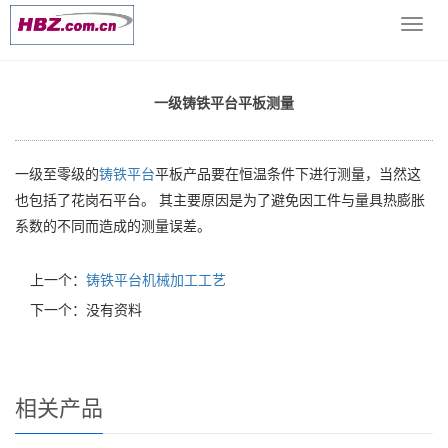
当前位置：
网站首页
>> >
铸铁平板,铸铁平台技术支持
>> 一级铸
导
铁平台平板测量
航
菜
单
一级铸铁平台平板测量
一级至零级的
铸铁平台
平板产品要在恒温条件下进行测量，当然这
也包括了花岗石平台。 其主要原因是为了避免因工件与量具热膨胀
系数的不同而造成的测量误差。
上一个：
铸铁平台机械加工工艺
下一个：没有资料
相关产品