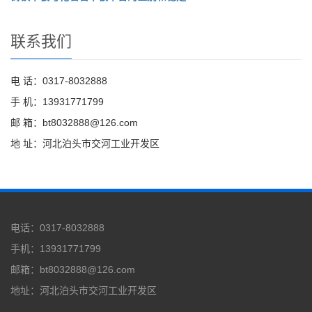
联系我们
电 话：0317-8032888
手 机：13931771799
邮 箱：bt8032888@126.com
地 址：河北泊头市交河工业开发区
电话：0317-8032888
手机：13931771799
邮箱：bt8032888@126.com
地址：河北泊头市交河工业开发区