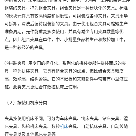
④组合夹具 采用标准的组合元件、部件，专为某一工件的某道工序
组装的夹具，称为组合夹具。组合夹具是一种模块化的夹具。标准
的模块元件具有较高精度和耐磨性，可组装成各种夹具。夹具用毕
可拆卸，清洗后留待组装新的夹具。由于使用组合夹具可缩短生产
准备周期，元件能重复多次使用，并具有减少专用夹具数量等优
点，因此组合夹具在单件，中、小批量多品种生产和数控加工中，
是一种较经济的夹具。
⑤拼装夹具 用专门的标准化、系列化的拼装零部件拼装而成的夹
具，称为拼装夹具。它具有组合夹具的优点，但比组合夹具精度
高、效能高、结构紧凑。它的基础板和夹紧部件中常带有小型液压
缸。此类夹具更适合在数控机床上使用。
（２）按使用机床分类
夹具按使用机床不同，可分为车床夹具、铣床夹具、钻床夹具、镗
床夹具、齿轮机床夹具、数控
机床
夹具、自动机床夹具、自动线随
行夹具以及其他机床夹具等。