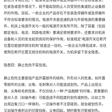
颜色为专用红色。产品没有急停器件或急停器件不符合标准要求，
在紧急或意外情况下，就不能起到防止人员受到伤害或防止设备损
坏的作用。目前，一些企业的产品存在不安装急停器件或急停器件
不符合标准要求的情况。电源开关是连通机床与外部电源的重要器
件，机床上电源开关与一般的电源开关有所不同，除了容量（包括
额定电压、电流、短路电流等）要满足使用要求外，还要求对机床
设备和人员的安全起到良好的保护作用，标准规定“电源开关在断开
位置应能提供锁住机构”就是这一目的。一些企业为降低成本，往往
使用在断开位置无锁住机构的电源开关，为机床留下安全隐患。
隐患四：静止危险不容忽视。
静止危险主要是指产品外露部件的结构、外形对人的危害。如外露
零部件的尖棱、尖角、毛刺等对人可能造成划伤。产品上出现尖
棱、尖角和毛刺现象，不仅仅给人一种“产品粗糙”的印象，更重要的
是对人员（如操作者）可能造成不同程度的划伤或刺伤。比如工作
台周边象刀口一样锋利，一旦操作者不注意碰到，就会被划伤手。
又如操作者附近的切屑挡板，尖角四起，随时都有可能被划伤。