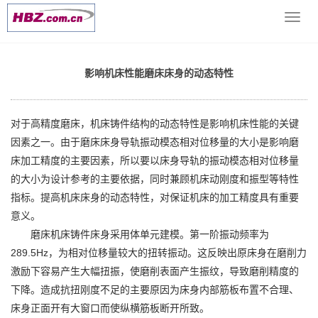
当前位置：
网站首页
>> >
机床技术文档
>> 影响机床性能磨床床
导
身的动态特性
航
菜
单
影响机床性能磨床床身的动态特性
对于高精度磨床，机床铸件结构的动态特性是影响机床性能的关键
因素之一。由于磨床床身导轨振动模态相对位移量的大小是影响磨
床加工精度的主要因素，所以要以床身导轨的振动模态相对位移量
的大小为设计参考的主要依据，同时兼顾机床动刚度和振型等特性
指标。提高机床床身的动态特性，对保证机床的加工精度具有重要
意义。
磨床机床铸件床身采用体单元建模。第一阶振动频率为
289.5Hz，为相对位移量较大的扭转振动。这反映出原床身在磨削力
激励下容易产生大幅扭振，使磨削表面产生振纹，导致磨削精度的
下降。造成抗扭刚度不足的主要原因为床身内部筋板布置不合理、
床身正面开有大窗口而使纵横筋板断开所致。