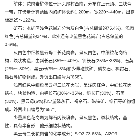
矿体：花岗岩矿体位于邱头尾村西南，分布在上元顶、三块斋
一带，在储量计算范围内的矿体长约1 200m，宽220～440m，出露
标高25～122m。
矿石：本矿区浅色花岗岩分为灰白色(占总储量的75.4%)、浅肉
红色(占总储量的24%)，此外还有少量黑色花岗岩(占总储量的
0.6%)。
灰白色中细粒黑云母二长花岗岩，呈灰白色，中细粒花岗结
构，块状构造，由斜长石(35%～40%)、钾长石(25%～33%)、石英
(25%～30%)、黑云母(5%～8%)和少量磁铁矿、磷灰石、褐帘石、
锆石等矿物组成。外贸出口编号为“658”。
浅肉红色中细粒黑云母二长花岗岩，呈浅肉红色，中细粒花岗
结构，块状构造，由钾长石(30%～35%)、斜长石(30%)、石英
(30%)、黑云母(5%)和少量磷灰石、褐帘石、磁铁矿、锆石等矿物组
成。外贸出口编号为“657”。
少量黑色花岗岩为辉石闪长玢岩，呈灰黑色，斑状结构，基
性，具有半自形—他形细粒状结构。
黑云母二长花岗岩的化学成分：SiO2 73.65%、Al2O3