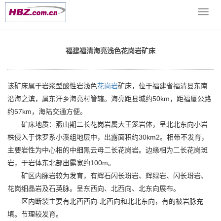
当前位置：
网站首页
>> >
花岗石平台量具 技术支持
>> 福建福清
导
海亮浅色花岗岩矿床
航
菜
单
福建福清海亮浅色花岗岩矿床
该矿床属于岩浆型酸性岩浅色
花岗岩
矿床，位于福建省福清县东南
沿海之滨，属东汗乡海亮村管辖。海亮距县城约50km，距福厦公路
约57km，海陆交通方便。
矿床地质：燕山期二长花岗岩属大王笼岩体，呈北北东向小岩
株侵入于侏罗系小溪组地层中，出露面积约30km2。相带不发育，
主要岩性为中心相的中细黑云母二长花岗岩。边缘相为二长花岗斑
岩，于岩体东北部出露宽约100m。
矿区内脉岩较为发育，有辉石闪长玢岩、辉绿岩、闪长玢岩、
花岗细晶岩及石英脉。呈东西向、北西向、北东向展布。
区内断裂主要有北西西向-北西向和北北东向，有的被岩脉充
填。节理较发育。