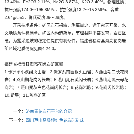
13.40%、Fe2O3 2.11%、Na2O 3.87%、K2O 3.40%。物理性质：
抗压强度174.0～195.8MPa、抗折强度13.2～15.3MPa、容重
2.64g/cm3、肖氏硬度86～88度。
开采技术条件：矿区岩石裸露，剥离量少，适于露天开采，水
文地质条件极简单。矿区内构造简单，节理裂隙不甚发育，岩石坚
硬，为露采边坡的稳定性提供有利条件。福建省福清县海亮花岗岩
矿区域地质情况见图4.24.3。
福建省福清县海亮花岗岩矿区域
1.侏罗系小溪组火山岩；2.侏罗系南园组火山岩；3.燕山期二长花岗
岩；4.燕山期花岗闪长岩；5.燕山期石英闪长岩；6.燕山期黑云母花
岗岩；7.燕山期灰白色花岗闪长岩；8.花岗岩脉；9.花岗闪长岩脉；
10.断层；11.普查矿区
上一个：
济南青花岗石平台的介绍
下一个：
四川芦山马桑坝红色花岗岩矿床