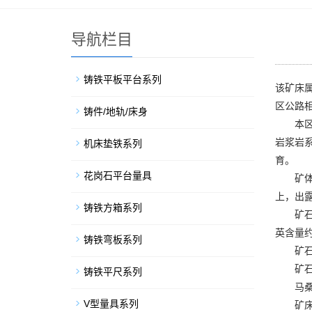
导航栏目
铸铁平板平台系列
该矿床
区公路
铸件/地轨/床身
本区大
岩浆岩
机床垫铁系列
育。
花岗石平台量具
矿体形
上，出露
铸铁方箱系列
矿石类
英含量约
铸铁弯板系列
矿石化学成
矿石的物
铸铁平尺系列
马桑坝
V型量具系列
矿床开