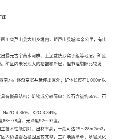
矿床
四川省芦山县大川乡境内，距芦山县城80余公里，有山
出露元古宇黄水河群、上泥盆统沙窝子组等地层。矿区
岩。矿区内未发现大的褶皱和断层，但节理裂隙比较发
方向逐渐变宽并延伸出区外；矿体长度在1 000m以
有嵌晶结构；矿物成分较简单：长石含量约65%、石
Na2O 4.85%、K2O 3.34%。
66～78度、光泽度92～97度。
术性能良好、出材率高，一般可达25～28m2/m3。
区内边坡岩石稳固且较完整，工程地质简单；基岩风化