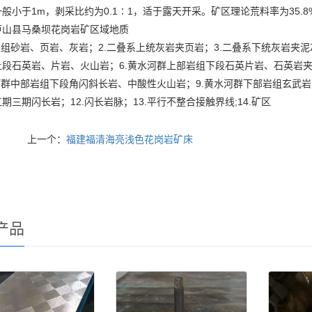
般小于1m，剥采比约为0.1∶1，适于露天开采。矿区理论荒料率为35.
芦山县马桑坝花岗岩矿区域地质
关组砂岩、页岩、灰岩；2.二叠系上统灰岩夹页岩；3.二叠系下统灰岩夹泥
上段石英岩、片岩、火山岩；6.黄水河群上部岩组下段石英片岩、石英岩夹
河群中部岩组下段角闪斜长岩、中酸性火山岩；9.黄水河群下部岩组玄武岩、
期三期闪长岩；12.闪长岩脉；13.平行不整合接触界线;14.矿区
上一个：
福建福清海亮浅色花岗岩矿床
产品