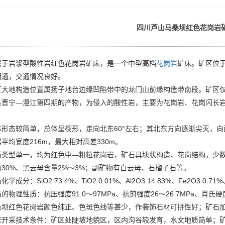
四川芦山马桑坝红色花岗岩
属于岩浆型酸性岩红色花岗岩矿床，是一个中型高档
花岗岩
矿床。矿区位于
相通，交通情况良好。
地构造位置属扬子地台边缘凹陷带中的龙门山前缘构造带南段。矿区仅
系晋宁—澄江第四期的产物，为侵入的酸性岩，主要为花岗岩、花岗闪长
态较简单，总体呈楔形，走向北东60°左右；其北东方向逐渐尖灭，向西南
平均宽度216m，最大相对高差330m。
型单一，均为红色中—粗粒花岗岩，矿石具块状构造、花岗结构，少数具
30%、黑云母含量2%～3%；副矿物有白云母、石榴子石等。
分：SiO2 73.4%、TiO2 0.01%、Al2O3 14.83%、Fe2O3 0.71%、
理性质：抗压强度91.0～97MPa、抗剪强度26～26.7MPa、肖氏硬度
红色花岗岩颜色纯正、色斑色线等甚少，作装饰石材可拼性好；矿石加工技
采技术条件：矿区处陡坡地貌区，区内沟谷较发育，水文地质简单；矿