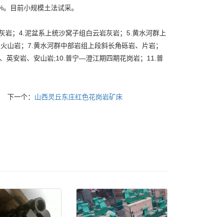
8%。目前小规模土法试采。
灰岩；4.泥盆系上统沙窝子组白云岩灰岩；5.黄水河群上
火山岩；7.黄水河群中部岩组上段斜长角砾岩、片岩；
英安岩、安山岩;10.普宁—澄江期四期花岗岩；11.普
下一个：
山西灵丘东庄红色花岗岩矿床