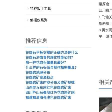
带厚度一
特种扳手工具
四川省
1.飞仙
偏摆仪系列
部岩组
8.黄水
宁—澄江
推荐信息
花岗石平板支撑的正确方法是什么
花岗石济南青的理化性能如何？
那一种花岗石做量具最好？
什么样的石头适合制作精密量具?
花岗岩地理分布
花岗岩矿资源特点
相关
花岗岩矿床时空分布及成矿规律
山西灵丘东庄红色花岗岩矿床
四川芦山马桑坝红色花岗岩矿床
福建福清海亮浅色花岗岩矿床