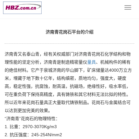
当前位置：
网站首页
>> >
花岗石平台量具 技术支持
>> 济南青花
导
岗石平台的介绍
航
菜
单
济南青花岗石平台的介绍
济南青又名泰山青，经有关权威部门对济南青花岗石化学结构和物
理性能的坚定分析，济南青是制造精密量仪
量具
、机械构件的稀有
的绝佳材料。它产于泉城济南的华山脚下，矿床储量达4000万立方
米，埋藏于地下数十亿年，结构缜密，质地均匀，强度大，硬度
高，稳定性强，抗腐蚀，耐高温，抗磁场，绝缘性好，吸水率低，
可在重负荷下保持高精度，具有铸铁和其它材料无法比拟的特性。
所以近年来花岗石量具正大量取代铸铁制品。花岗石与金属结合可
以达到更加完美的效果。
“济南青”花岗石的物理特性：
1. 比重：2970-3070Kg/m3
2. 抗压强度：245-254N/mm2