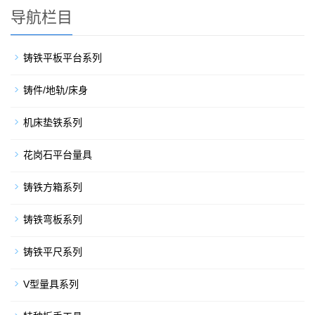
导航栏目
铸铁平板平台系列
铸件/地轨/床身
机床垫铁系列
花岗石平台量具
铸铁方箱系列
铸铁弯板系列
铸铁平尺系列
V型量具系列