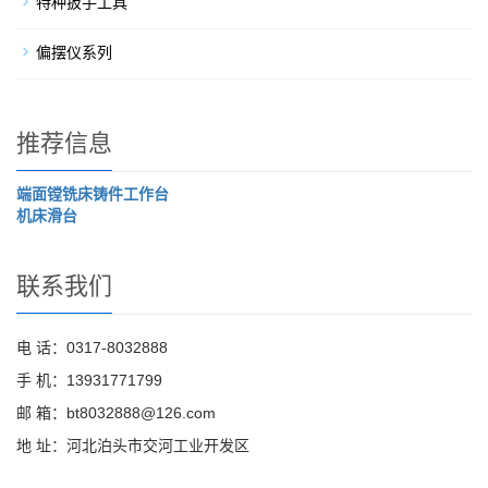
特种扳手工具
偏摆仪系列
推荐信息
端面镗铣床铸件工作台
机床滑台
联系我们
电 话：0317-8032888
手 机：13931771799
邮 箱：bt8032888@126.com
地 址：河北泊头市交河工业开发区