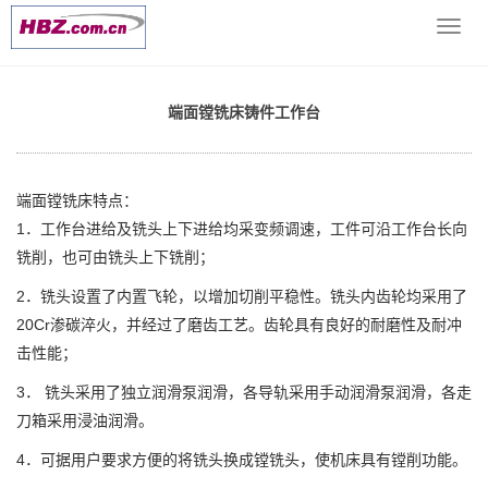
当前位置：
网站首页
>> >
端面铣床铸件工作台
>> 端面镗铣床铸
导
件工作台
航
菜
单
端面镗铣床铸件工作台
端面镗铣床特点：
1．工作台进给及铣头上下进给均采变频调速，工件可沿工作台长向
铣削，也可由铣头上下铣削；
2．铣头设置了内置飞轮，以增加切削平稳性。铣头内齿轮均采用了
20Cr渗碳淬火，并经过了磨齿工艺。齿轮具有良好的耐磨性及耐冲
击性能；
3． 铣头采用了独立润滑泵润滑，各导轨采用手动润滑泵润滑，各走
刀箱采用浸油润滑。
4．可据用户要求方便的将铣头换成镗铣头，使机床具有镗削功能。