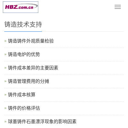
当前 位置：
网站首页
>铸造技术支持
导
航
菜
铸造技术支持
单
铸造铸件外观质量检验
铸造电炉的优势
铸件成本差异的主要因素
铸造管理费用的分摊
铸件成本核算
铸件的价格评估
球墨铸件石墨漂浮现象的影响因素