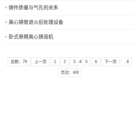
铸件质量与气孔的关系
离心铸管退火后处理设备
卧式悬臂离心铸造机
4
总数：79
上一页
1
2
3
5
6
下一页
..8
页次：4/8