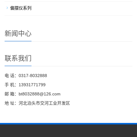
偏摆仪系列
新闻中心
联系我们
电 话：0317-8032888
手 机：13931771799
邮 箱：bt8032888@126.com
地 址：河北泊头市交河工业开发区