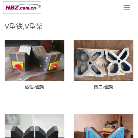
当前位置：
网站首页
>V型铁,V型架
导
航
菜
V型铁,V型架
单
四口v型架
磁性v型架