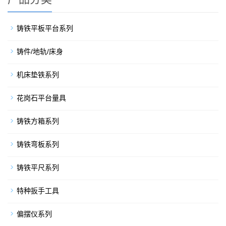
铸铁平板平台系列
铸件/地轨/床身
机床垫铁系列
花岗石平台量具
铸铁方箱系列
铸铁弯板系列
铸铁平尺系列
特种扳手工具
偏摆仪系列