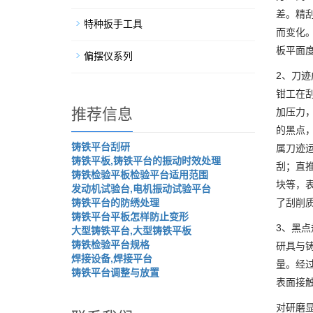
差。精
特种扳手工具
而变化
板平面度
偏摆仪系列
2、刀
钳工在
推荐信息
加压力
的黑点
铸铁平台刮研
属刀迹
铸铁平板,铸铁平台的振动时效处理
刮；直推
铸铁检验平板检验平台适用范围
块等，
发动机试验台,电机振动试验平台
铸铁平台的防绣处理
了刮削
铸铁平台平板怎样防止变形
3、黑点
大型铸铁平台,大型铸铁平板
铸铁检验平台规格
研具与
焊接设备,焊接平台
量。经
铸铁平台调整与放置
表面接
对研磨