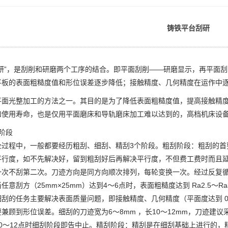
铸铁平台刮研
刮研”，是刮削和研磨两个工序的结合。即平面刮削——研磨显示，再平面
平板的表面粗糙度值和形位误差逐步降低；接触精度、几何精度在运作中
平面光整加工的方法之一。其目的是为了降低表面粗糙度值，提高接触精
和使用寿命，也是仅用平面磨床和导轨磨床加工难以达到的，高档机床设
阶段
全过程中，一般都要经历粗刮、细刮、精刮3个阶段。粗刮阶段：粗刮的首
平行度，如不先解决好，留到粗刮好后再解决平行度，不但费工费时而且
一次不刮第二次。刀迹方向是同方向顺次排列，每轮变换一次。经过反复
任意刮方（25mm×25mm）达到4～6点时，表面粗糙度达到 Ra2.5～
刮的任务主要解决表面质量问题，即接触精度、几何精度（平面度达到 0.01m
兼顾到形位误差。细刮的刀迹宽为6～8mm ，长10～12mm，刀迹建议采
10～12点时细刮阶段即告中止。精刮阶段：精刮是在细刮基础上进行的