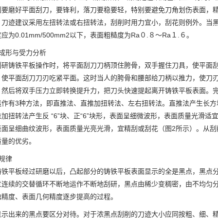
刮要磨好平面刮刀，要锋利，落刀要稳要轻，特别要避免刀角划伤表面，精
。刀迹建议采用左扭转法或右扭转法，刮削时用力宜小，刮花则例外。当黑
应为0.01mm/500mm2以下，表面粗糙度为Ra０.８～Ra１.６。
迹成形与受力分析
刮研铸铁平板操作时，将平面刮刀刀柄顶住胯骨，双手握住刀具，使平面
，使平面刮刀刀刃吃紧平面。这时当人的胯骨和腰部给刀柄以推力，使刀
，然后将双手压力立即转换提升力，把刀头快速提起离开铸铁平板表面。
运作有3种方法，即直推法、直推加扭转法、左右扭转法。直推法产生长方
加扭转法产生反 “6”块、正“6”块形，表面呈细微波形，表面质量光滑
表面呈细曲纹波形，表面质量光亮光滑，宜精刮或刮花（图2所示）。从刮
质量的优劣。
规律
铸铁平板经过研磨以后，凸起部分的铸铁平板表面显示的全是黑点，黑点
过连续的交替循环不断地运作不断地刮研，黑点由稀少变稠密，由不均匀
触精度、表面几何精度逐步提高的过程。
显示出来的黑点要区分对待。对于浓黑点刮削的刀迹大小应同按粗、细、精