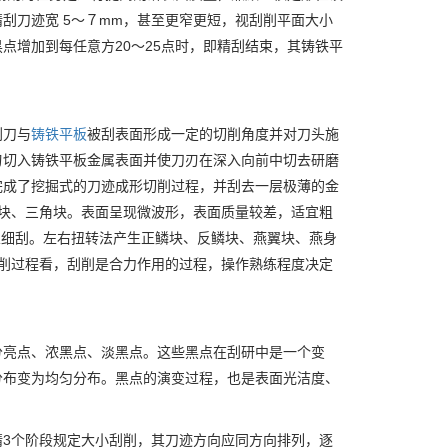
刮刀迹宽 5～７mm，甚至更窄更短，视刮削平面大小
点增加到每任意方20～25点时，即精刮结束，其铸铁平
刮刀与
铸铁平板
被刮表面形成一定的切削角度并对刀头施
刃切入铸铁平板金属表面并使刀刃在深入向前中切去研磨
完成了挖掘式的刀迹成形切削过程，并刮去一层极薄的金
块、三角块。表面呈现微波形，表面质量较差，适宜粗
适宜细刮。左右扭转法产生正鳞块、反鳞块、燕翼块、燕身
削过程看，刮削是合力作用的过程，操作熟练程度决定
分亮点、浓黑点、淡黑点。这些黑点在刮研中是一个变
分布变为均匀分布。黑点的演变过程，也是表面光洁度、
3个阶段规定大小刮削，其刀迹方向应同方向排列，逐