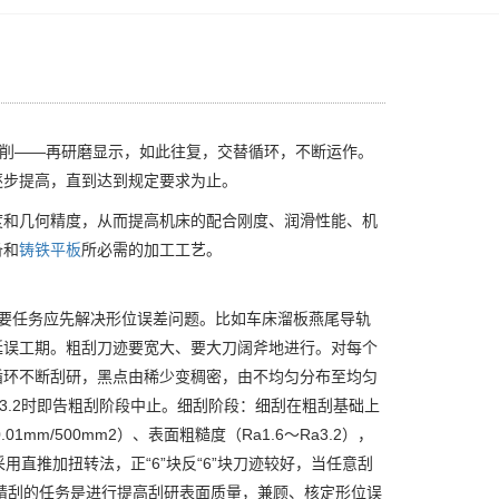
刮削——再研磨显示，如此往复，交替循环，不断运作。
逐步提高，直到达到规定要求为止。
度和几何精度，从而提高机床的配合刚度、润滑性能、机
备和
铸铁平板
所必需的加工工艺。
要任务应先解决形位误差问题。比如车床溜板燕尾导轨
延误工期。粗刮刀迹要宽大、要大刀阔斧地进行。对每个
循环不断刮研，黑点由稀少变稠密，由不均匀分布至均匀
Ra3.2时即告粗刮阶段中止。细刮阶段：细刮在粗刮基础上
m/500mm2）、表面粗糙度（Ra1.6～Ra3.2），
用直推加扭转法，正“6”块反“6”块刀迹较好，当任意刮
，精刮的任务是进行提高刮研表面质量，兼顾、核定形位误