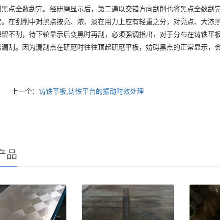
到黑点全数刮完。经研磨显示后，第二遍以交错方向刮削也将黑点全数刮
度。在刮削中对黑点按亮、浓、淡在用力上应有轻重之分，对亮点、大浓
保留不刮，待下轮显示后变黑时再刮，必须强调指出，对于分布在铸铁平
易漏刮。因为漏刮点在研磨时往往顶起研磨平板，妨碍黑点的正常显示，
上一个：
铸铁平板,铸铁平台的振动时效处理
产品