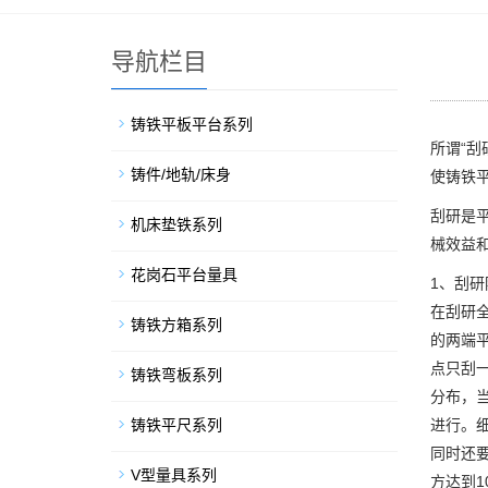
导航栏目
铸铁平板平台系列
所谓“
铸件/地轨/床身
使铸铁
刮研是
机床垫铁系列
械效益
花岗石平台量具
1、刮研
在刮研
铸铁方箱系列
的两端
点只刮
铸铁弯板系列
分布，当
铸铁平尺系列
进行。细
同时还要
V型量具系列
方达到