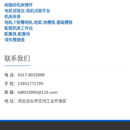
树脂砂机床铸件
电机试验台,电机试验平台
机床床身
地轨,T型槽地轨,地梁,地槽铁,基础槽铁
配套机床工作台
配重铁,配重块
消失模铸造
联系我们
电 话：0317-8032888
手 机：13931771799
邮 箱：bt8032888@126.com
地 址：河北泊头市交河工业开发区