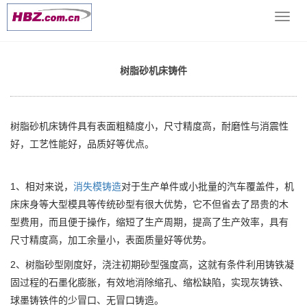
当前位置：
网站首页
>> >
铸件,地轨,机床床身
>> 树脂砂机床铸
导
件
航
菜
单
树脂砂机床铸件
树脂砂机床铸件具有表面粗糙度小，尺寸精度高，耐磨性与消震性
好，工艺性能好，品质好等优点。
1、相对来说，
消失模铸造
对于生产单件或小批量的汽车覆盖件，机
床床身等大型模具等传统砂型有很大优势，它不但省去了昂贵的木
型费用，而且便于操作，缩短了生产周期，提高了生产效率，具有
尺寸精度高，加工余量小，表面质量好等优势。
2、树脂砂型刚度好，浇注初期砂型强度高，这就有条件利用铸铁凝
固过程的石墨化膨胀，有效地消除缩孔、缩松缺陷，实现灰铸铁、
球墨铸铁件的少冒口、无冒口铸造。