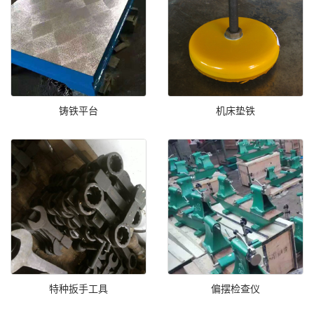
铸铁平台
机床垫铁
特种扳手工具
偏摆检查仪