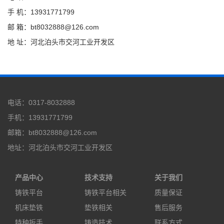
手 机：13931771799
邮 箱：bt8032888@126.com
地 址：河北泊头市交河工业开发区
电话：0317-8032888
手机：13931771799
邮箱：bt8032888@126.com
地址：河北泊头市交河工业开发区
产品中心
技术支持
关于我们
铸铁平台
铸铁平台相关
质量保证
机床垫铁
垫铁相关
售后服务
特种扳手
铸造技术
联系方式