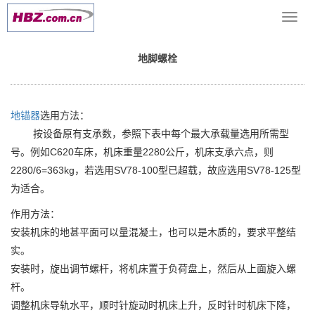
当前位置：
网站首页
>> >
机床垫铁
>> 地脚螺栓
导
航
菜
地脚螺栓
单
地锚器
选用方法：
按设备原有支承数，参照下表中每个最大承载量选用所需型
号。例如C620车床，机床重量2280公斤，机床支承六点，则
2280/6=363kg，若选用SV78-100型已超载，故应选用SV78-125型
为适合。
作用方法：
安装机床的地甚平面可以量混凝土，也可以是木质的，要求平整结
实。
安装时，旋出调节螺杆，将机床置于负荷盘上，然后从上面旋入螺
杆。
调整机床导轨水平，顺时针旋动时机床上升，反时针时机床下降，