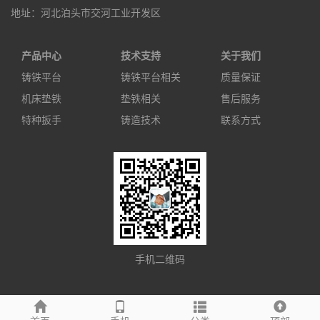
地址：河北泊头市交河工业开发区
产品中心
技术支持
关于我们
铸铁平台
铸铁平台相关
质量保证
机床垫铁
垫铁相关
售后服务
特种扳手
铸造技术
联系方式
手机二维码