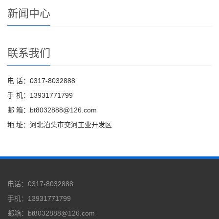
新闻中心
联系我们
电 话：0317-8032888
手 机：13931771799
邮 箱：bt8032888@126.com
地 址：河北泊头市交河工业开发区
电话：0317-8032888
手机：13931771799
邮箱：bt8032888@126.com