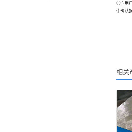
③向用
④确认
相关