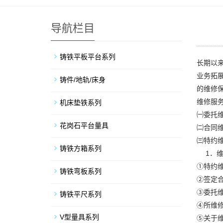
导航栏目
铸铁平板平台系列
长期以
业务拓
铸件/地轨/床身
的维修
维修服
机床垫铁系列
㈠委托
花岗石平台量具
㈡合同
㈢特约
铸铁方箱系列
1．维
①特约
铸铁弯板系列
②签定
③委托
铸铁平尺系列
④所维
V型量具系列
⑤关于维