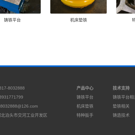
铸铁平台
机床垫铁
17-8032888
产品中心
技术支持
931771799
铸铁平台
铸铁平台相
8032888@126.com
机床垫铁
垫铁相关
河北泊头市交河工业开发区
特种扳手
铸造技术