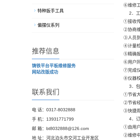
⑥维修
特种扳手工具
2．工
①接收传
偏摆仪系列
②协商
③人员
④计量
推荐信息
⑤精确
⑥用户
铸铁平台平板维修服务
⑦完成
网站改版成功
⑧仪器
3．包
联系我们
①节省
②节省
电 话：0317-8032888
③快捷
4．订
手 机：13931771799
①由用
邮 箱：bt8032888@126.com
②维修
地 址：河北泊头市交河工业开发区