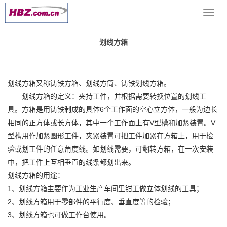
当前位置：
网站首页
>> >
铸铁方箱
>> 划线方箱
导
航
菜
划线方箱
单
划线方箱又称铸铁方箱、划线方筒、铸铁划线方箱。
划线方箱的定义：夹持工件，并根据需要转换位置的划线工
具。方箱是用铸铁制成的具体6个工作面的空心立方体，一般为边长
相同的正方体或长方体，其中一个工作面上有V型槽和加紧装置。V
型槽用作加紧圆形工件，夹紧装置可把工件加紧在方箱上，用于检
验或划工件的任意角度线。如划线需要，可翻转方箱，在一次安装
中，把工件上互相垂直的线条都划出来。
划线方箱的用途：
1、划线方箱主要作为工业生产车间里钳工做立体划线的工具；
2、划线方箱用于零部件的平行度、垂直度等的检验；
3、划线方箱也可做工作台使用。