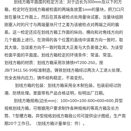
划线方箱平面度的检定方法：对于边长为300mm及以下的方
箱，检定时在划线方箱被检面的两端各放置1mm的量块，把刀口尺
放在量块工作面上，然后在其各被检点处用量块试塞，当量块组刚
刚塞入时的尺寸与两端量块尺寸之差为该被检点对两端之间的偏
差。这一检定还应在划线方箱工作面的纵向、横向和对角线方向的
几个截面上进行。在测得的各个位置的直线中误差方向一致时，取
其大值，当误差方向不一致时取其大正差与大负差值之和，为该受
检面平面的平面度。划线方箱检定的环境条件：常温、常湿。
划线方箱的材质：划线方箱采用灰铸铁HT200-250，按
JB/T3411.56-99标准制造。铸铁划线方箱经过两次人工退火处理，
完全去除内应力，铸件结构稳定，不易变形。
划线方箱的包装：划线方箱采用全木制包装，包装前经过防
潮、防锈处理。里面带有产品合格证明，标明出厂日期。
划线方箱规格(边长mm)：100×100×100-600×600×600,异型
规格划线方箱，可根据用户要求制作各种规格的等高方箱及长方
筒、T型槽方箱，异型规格划线方箱我公司可提供设计图纸，生产周
期20个工作日。（划线方箱计量单位：件）。