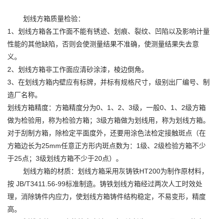
划线方箱质量检验：
1、划线方箱各工作面不能有锈迹、划痕、裂纹、凹陷以及影响计量
性能的其他缺陷，否则会使测量结果不准确，使测量结果失去意
义。
2、划线方箱非工作面应清砂涂漆，棱边倒角。
3、在划线方箱内壁应有标牌，并标有规格尺寸，级别出厂编号、制
造厂名称。
划线方箱精度：方箱精度分为0、1、2、3级，一般0、1、2级方箱
做为检验用，称为检验方箱；3级方箱做为划线用，称为划线方箱。
对于刮制方箱，除检定平面度外，还要用涂色法检定接触斑点（在
方箱边长为25mm任意正方形内斑点数为：1级、2级检验方箱不少
于25点；3级划线方箱不少于20点）。
划线方箱的材质：划线方箱采用灰铸铁HT200为制作原材料，
按 JB/T3411.56-99标准制造。铸铁划线方箱经过两次人工时效处
理，消除铸件内应力，使划线方箱铸件结构稳定，不易变形，精度
高。