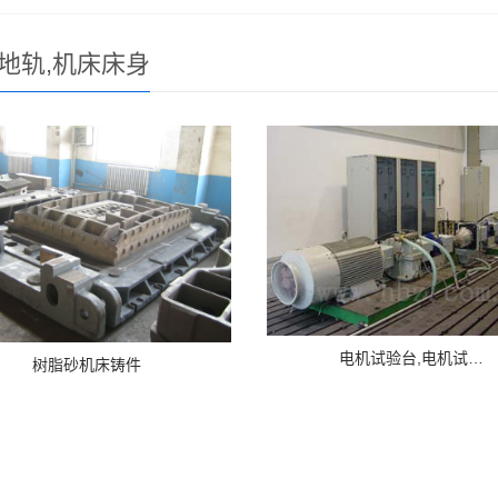
,地轨,机床床身
电机试验台,电机试…
树脂砂机床铸件