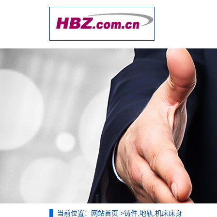
当前位置：
网站首页
>铸件,地轨,机床床身