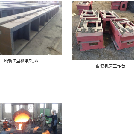
地轨,T型槽地轨,地…
配套机床工作台