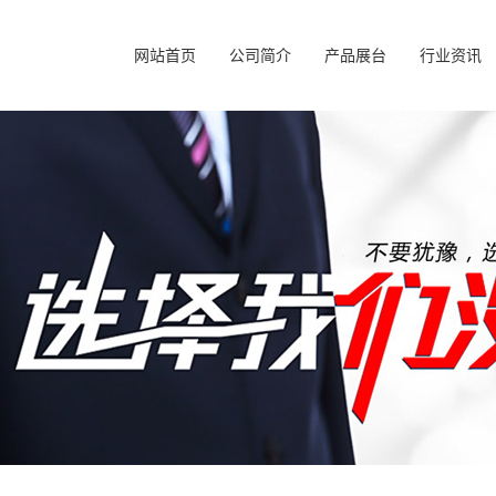
网站首页
公司简介
产品展台
行业资讯