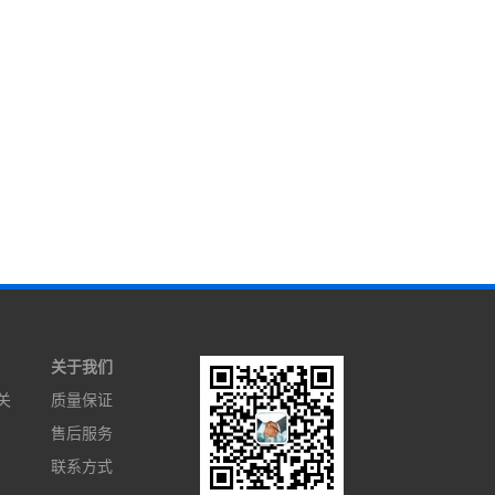
关于我们
关
质量保证
售后服务
联系方式