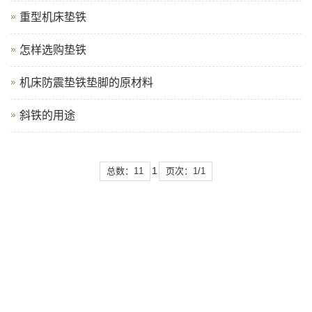
重型机床垫铁
怎样选购垫铁
机床防震垫铁垫脚的原材料
斜铁的用途
1
总数：11
页次：1/1