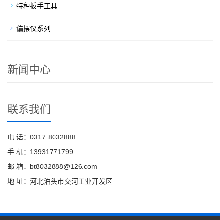
特种扳手工具
偏摆仪系列
新闻中心
联系我们
电 话：0317-8032888
手 机：13931771799
邮 箱：bt8032888@126.com
地 址：河北泊头市交河工业开发区