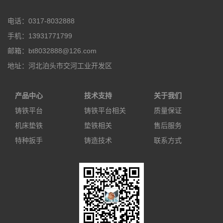
电话：0317-8032888
手机：13931771799
邮箱：bt8032888@126.com
地址：河北泊头市交河工业开发区
产品中心
技术支持
关于我们
铸铁平台
铸铁平台相关
质量保证
机床垫铁
垫铁相关
售后服务
特种扳手
铸造技术
联系方式