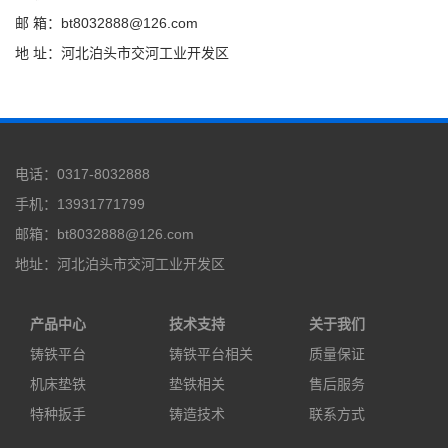
邮 箱：bt8032888@126.com
地 址：河北泊头市交河工业开发区
电话：0317-8032888
手机：13931771799
邮箱：bt8032888@126.com
地址：河北泊头市交河工业开发区
产品中心
技术支持
关于我们
铸铁平台
铸铁平台相关
质量保证
机床垫铁
垫铁相关
售后服务
特种扳手
铸造技术
联系方式